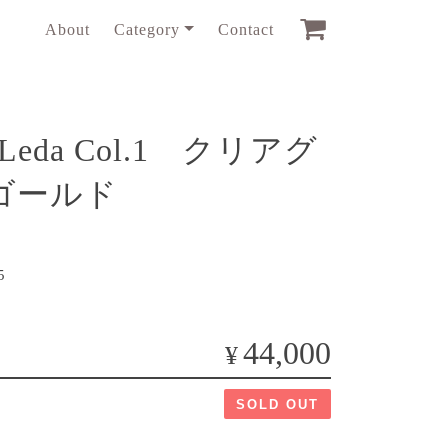
About
Category
Contact
5 Leda Col.1 クリアグ
ゴールド
5
44,000
¥
SOLD OUT