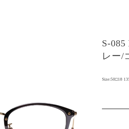
S-08
レー/
Size:50□18 13